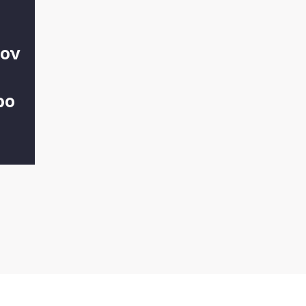
ον
ρο