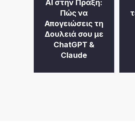
AI στην Πράξη:
Πώς να
τ
Απογειώσεις τη
Δουλειά σου με
ChatGPT &
Claude