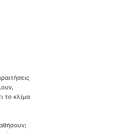
αραιτήσεις
λουν,
ι το κλίμα
παθήσουν;