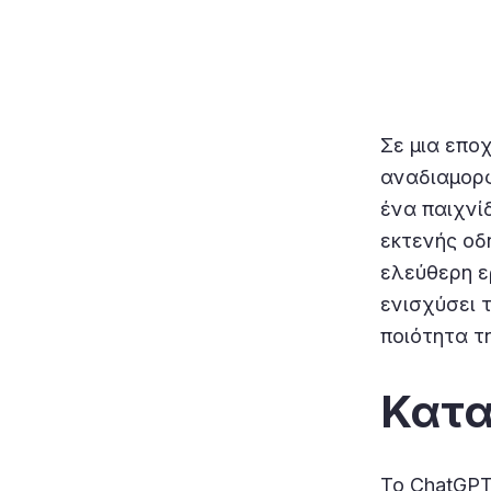
Σε μια επο
αναδιαμορφ
ένα παιχνίδ
εκτενής οδ
ελεύθερη ε
ενισχύσει 
ποιότητα τ
Κατα
Το ChatGPT