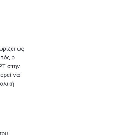
ωρίζει ως
υτός ο
PT στην
ορεί να
νολική
που